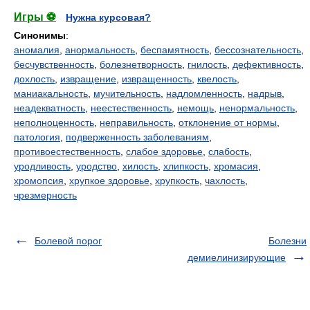
Игры ⚽
Нужна курсовая?
Синонимы
:
аномалия
,
анормальность
,
беспамятность
,
бессознательность
,
бесчувственность
,
болезнетворность
,
гнилость
,
дефективность
,
дохлость
,
извращение
,
извращенность
,
квелость
,
маниакальность
,
мучительность
,
надломленность
,
надрыв
,
неадекватность
,
неестественность
,
немощь
,
ненормальность
,
неполноценность
,
неправильность
,
отклонение от нормы
,
патология
,
подверженность заболеваниям
,
противоестественность
,
слабое здоровье
,
слабость
,
уродливость
,
уродство
,
хилость
,
хлипкость
,
хромасия
,
хромопсия
,
хрупкое здоровье
,
хрупкость
,
чахлость
,
чрезмерность
Болевой порог
Болезни
демиелинизирующие