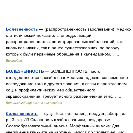
Болезненность
— (распространённость заболеваний) медико
статистический показатель, определяющий
распространенность зарегистрированных заболеваний, как
вновь возникших, так и ранее существовавших, по поводу
которых были первичные обращения в календарном… …
Википедия
БОЛЕЗНЕННОСТЬ
— БОЛЕЗНЕННОСТЬ, часто
отождествляется с «заболеваемостью», однако, современное
исследование того и другого явления, в связи с проведением
соц. и профилактических мер общественного
здравоохранения, требует ясного разграничения этих… …
Большая медицинская энциклопедия
болезненность
— сущ. Пост. пр.: нариц.; неодуш.; абстр.; ж.
р.; 3 скл. ЛЗ Склонность к заболеваниям, нездоровье.
Словообразовательный анализ, Морфемный анализ: Для
увеличения кликните на картинку Непост. пр.: только ед. чис.;